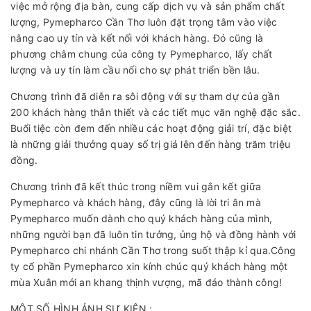
việc mở rộng địa bàn, cung cấp dịch vụ và sản phẩm chất
lượng, Pymepharco Cần Thơ luôn đặt trọng tâm vào việc
nâng cao uy tín và kết nối với khách hàng. Đó cũng là
phương châm chung của công ty Pymepharco, lấy chất
lượng và uy tín làm cầu nối cho sự phát triển bền lâu.
Chương trình đã diễn ra sôi động với sự tham dự của gần
200 khách hàng thân thiết và các tiết mục văn nghệ đặc sắc.
Buổi tiệc còn đem đến nhiều các hoạt động giải trí, đặc biệt
là những giải thưởng quay số trị giá lên đến hàng trăm triệu
đồng.
Chương trình đã kết thúc trong niềm vui gắn kết giữa
Pymepharco và khách hàng, đây cũng là lời tri ân mà
Pymepharco muốn dành cho quý khách hàng của mình,
những người bạn đã luôn tin tưởng, ủng hộ và đồng hành với
Pymepharco chi nhánh Cần Thơ trong suốt thập kỉ qua.Công
ty cổ phần Pymepharco xin kính chúc quý khách hàng một
mùa Xuân mới an khang thịnh vượng, mã đáo thành công!
MỘT SỐ HÌNH ẢNH SỰ KIỆN :